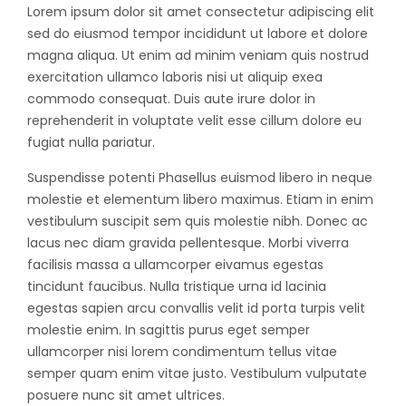
Lorem ipsum dolor sit amet consectetur adipiscing elit
sed do eiusmod tempor incididunt ut labore et dolore
magna aliqua. Ut enim ad minim veniam quis nostrud
exercitation ullamco laboris nisi ut aliquip exea
commodo consequat. Duis aute irure dolor in
reprehenderit in voluptate velit esse cillum dolore eu
fugiat nulla pariatur.
Suspendisse potenti Phasellus euismod libero in neque
molestie et elementum libero maximus. Etiam in enim
vestibulum suscipit sem quis molestie nibh. Donec ac
lacus nec diam gravida pellentesque. Morbi viverra
facilisis massa a ullamcorper eivamus egestas
tincidunt faucibus. Nulla tristique urna id lacinia
egestas sapien arcu convallis velit id porta turpis velit
molestie enim. In sagittis purus eget semper
ullamcorper nisi lorem condimentum tellus vitae
semper quam enim vitae justo. Vestibulum vulputate
posuere nunc sit amet ultrices.